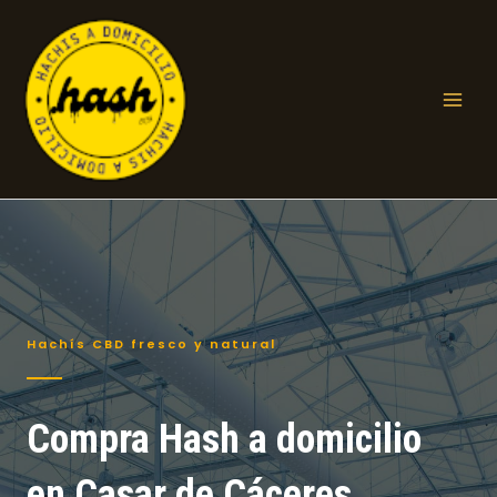
Ir
al
contenido
Mai
Men
Hachís CBD fresco y natural
Compra Hash a domicilio
en Casar de Cáceres