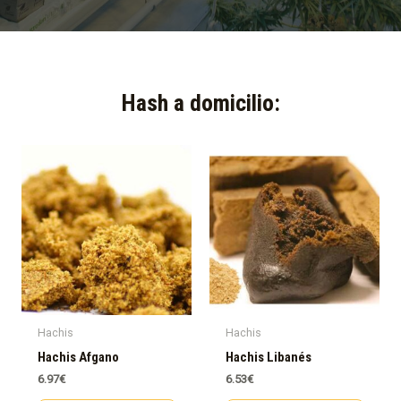
Hash a domicilio:​
Hachis
Hachis
Hachis Afgano
Hachis Libanés
6.97
€
6.53
€