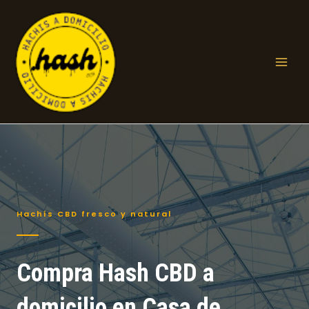
Ir
al
contenido
Mai
Men
Hachís CBD fresco y natural
Compra Hash CBD a
domicilio en Casa de