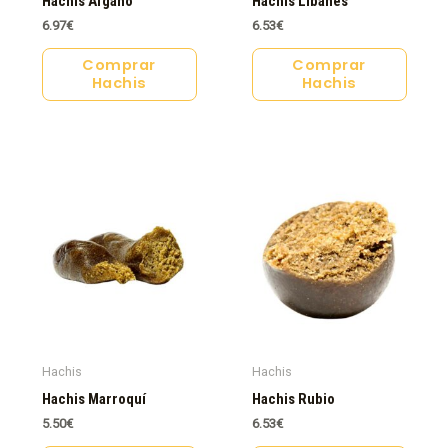
Hachis Afgano
Hachis Libanés
6.97
€
6.53
€
Comprar
Comprar
Hachis
Hachis
Hachis
Hachis
Hachis Marroquí
Hachis Rubio
5.50
€
6.53
€