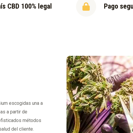
ís CBD 100% legal
Pago seg
mium escogidas una a
as a partir de
sofisticados métodos
alud del cliente.