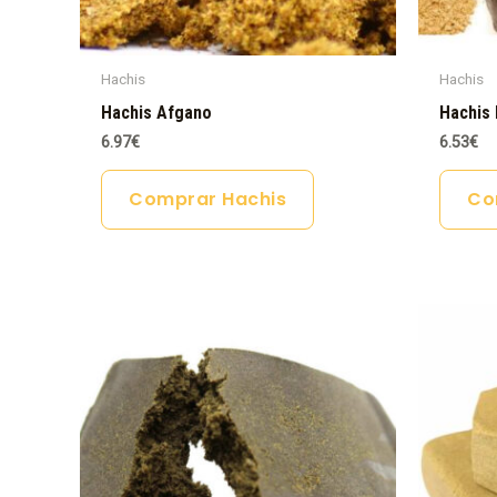
Hachis
Hachis
Hachis Afgano
Hachis 
6.97
€
6.53
€
Comprar Hachis
Co