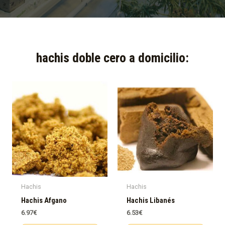
hachis doble cero a domicilio:​
Hachis
Hachis
Hachis Afgano
Hachis Libanés
6.97
€
6.53
€