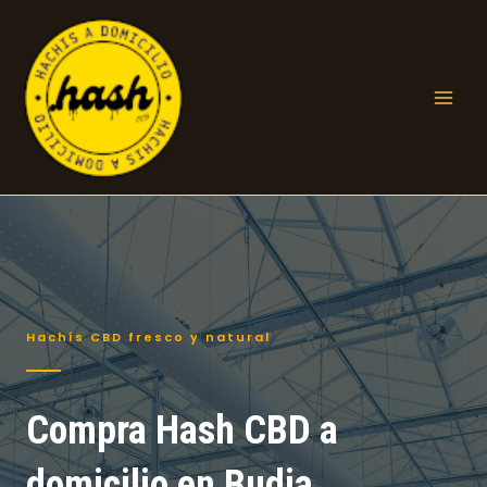
Ir
al
contenido
Mai
Men
Hachís CBD fresco y natural
Compra Hash CBD a
domicilio en Budia