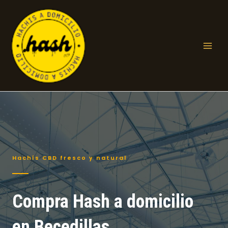
Ir
al
contenido
Mai
Men
Hachís CBD fresco y natural
Compra Hash a domicilio
en Becedillas