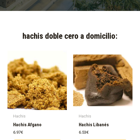
hachis doble cero a domicilio:​
Hachis
Hachis
Hachis Afgano
Hachis Libanés
6.97
€
6.53
€