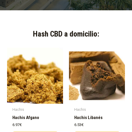
Hash CBD a domicilio:​
Hachis
Hachis
Hachis Afgano
Hachis Libanés
6.97
€
6.53
€