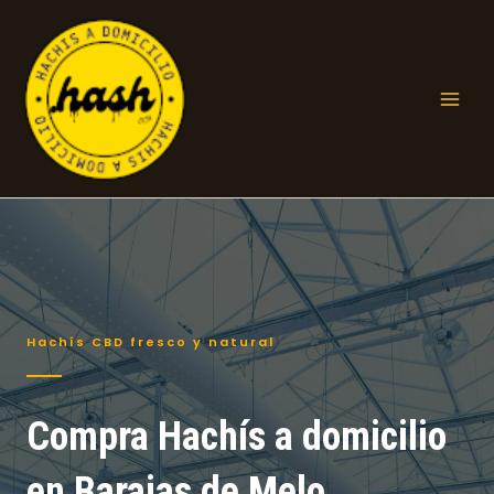
Ir
al
contenido
Mai
Men
Hachís CBD fresco y natural
Compra Hachís a domicilio
en Barajas de Melo