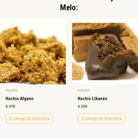
Melo:​
Hachis
Hachis
Hachis Afgano
Hachis Libanés
6.97
€
6.53
€
Comprar Hachis
Comprar Hachis