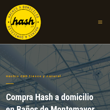
Ir
al
contenido
Mai
Men
Hachís CBD fresco y natural
Compra Hash a domicilio
en Baños de Montemayor