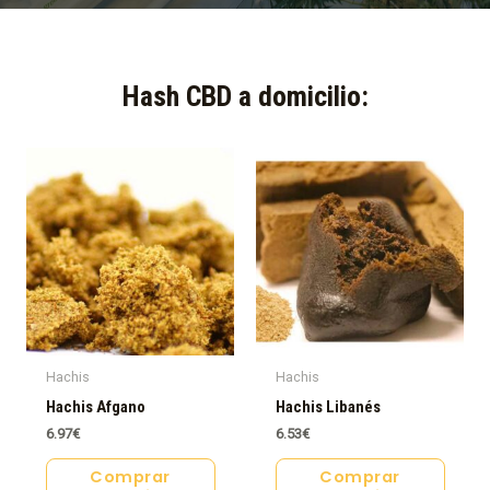
Hash CBD a domicilio:​
Hachis
Hachis
Hachis Afgano
Hachis Libanés
6.97
€
6.53
€
Comprar
Comprar