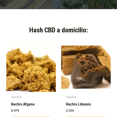
Hash CBD a domicilio:​
Hachis
Hachis
Hachis Afgano
Hachis Libanés
6.97
€
6.53
€