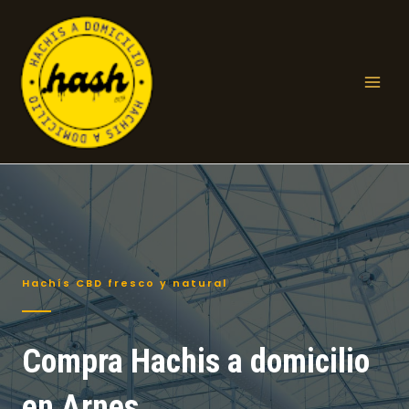
Ir
al
contenido
Mai
Men
Hachís CBD fresco y natural
Compra Hachis a domicilio
en Arnes