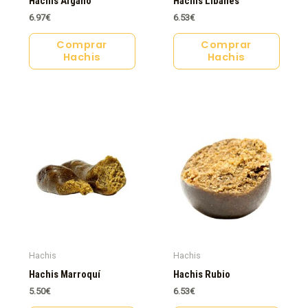
Hachis Afgano
Hachis Libanés
6.97
€
6.53
€
Comprar
Comprar
Hachis
Hachis
Hachis
Hachis
Hachis Marroquí
Hachis Rubio
5.50
€
6.53
€