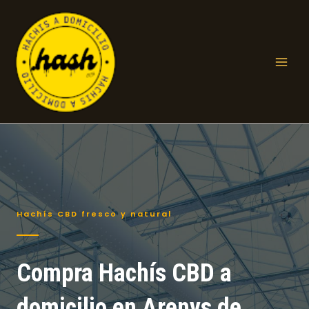
Ir
al
contenido
Mai
Men
Hachís CBD fresco y natural
Compra Hachís CBD a
domicilio en Arenys de