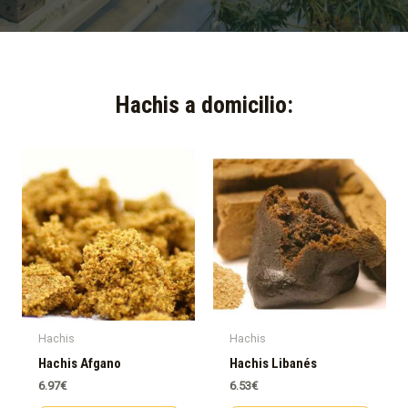
Hachis a domicilio:​
Hachis
Hachis
Hachis Afgano
Hachis Libanés
6.97
€
6.53
€