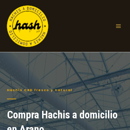
Ir
al
contenido
Mai
Men
Hachís CBD fresco y natural
Compra Hachis a domicilio
en Arano