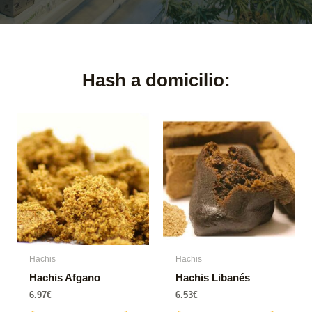
Hash a domicilio:​
Hachis
Hachis
Hachis Afgano
Hachis Libanés
6.97
€
6.53
€