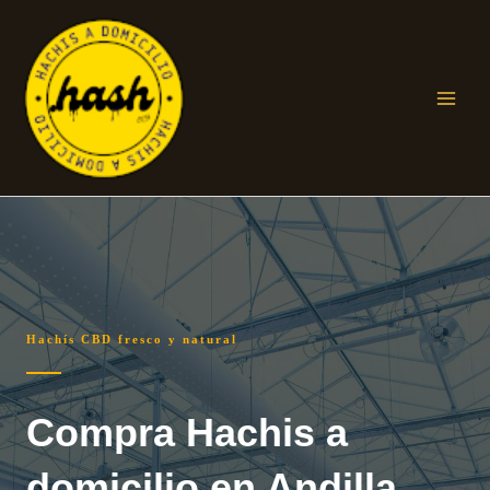
Ir
al
contenido
Main
Men
Hachís CBD fresco y natural
Compra Hachis a
domicilio en Andilla