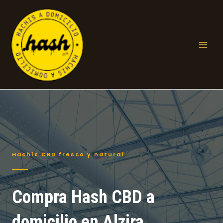
Ir
al
contenido
Mai
Men
Hachís CBD fresco y natural
Compra Hash CBD a
domicilio en Alzira