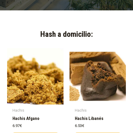
Hash a domicilio:​
Hachis
Hachis
Hachis Afgano
Hachis Libanés
6.97
€
6.53
€