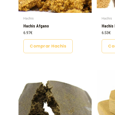
Hachis
Hachis
Hachis Afgano
Hachis 
6.97
€
6.53
€
Comprar Hachis
Co