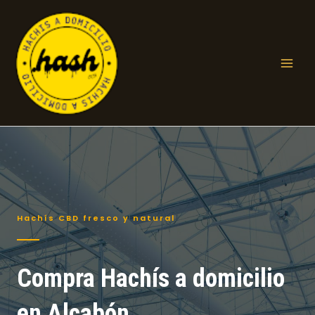
Ir
al
contenido
Mai
Men
Hachís CBD fresco y natural
Compra Hachís a domicilio
en Alcabón