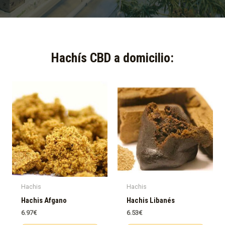
Hachís CBD a domicilio:​
Hachis
Hachis
Hachis Afgano
Hachis Libanés
6.97
€
6.53
€