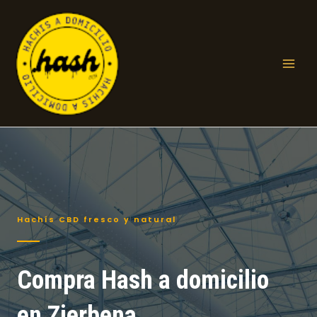
Ir
al
contenido
Mai
Men
Hachís CBD fresco y natural
Compra Hash a domicilio
en Zierbena