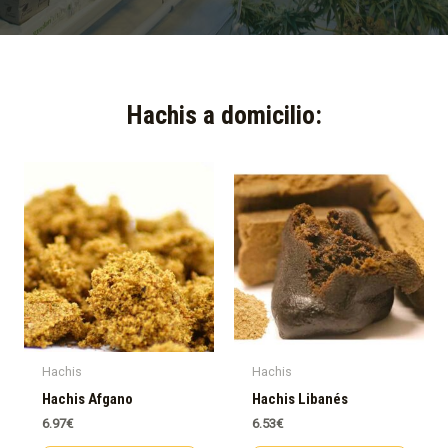
Hachis a domicilio:​
Hachis
Hachis
Hachis Afgano
Hachis Libanés
6.97
€
6.53
€