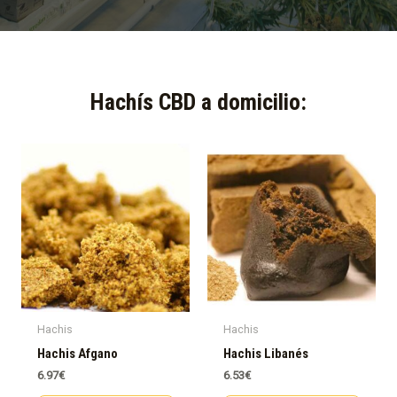
Hachís CBD a domicilio:​
Hachis
Hachis
Hachis Afgano
Hachis Libanés
6.97
€
6.53
€