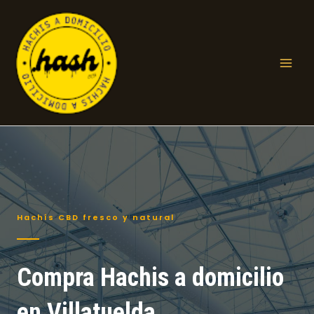
Ir
al
contenido
Mai
Men
Hachís CBD fresco y natural
Compra Hachis a domicilio
en Villatuelda