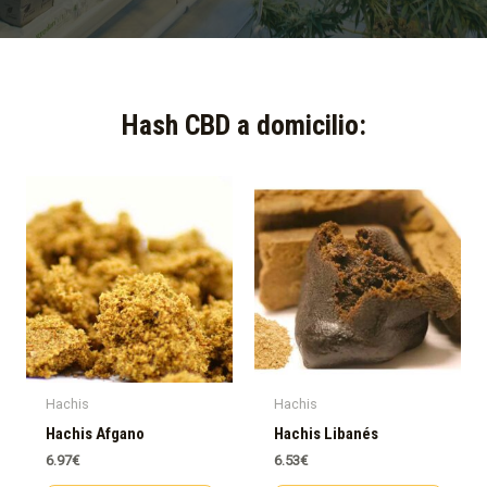
Hash CBD a domicilio:​
Hachis
Hachis
Hachis Afgano
Hachis Libanés
6.97
€
6.53
€