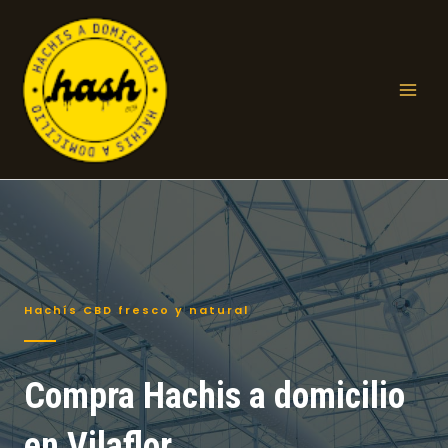
Ir
al
contenido
Mai
Men
Hachís CBD fresco y natural
Compra Hachis a domicilio
en Vilaflor