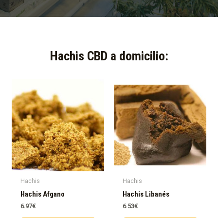
Hachis CBD a domicilio:​
Hachis
Hachis
Hachis Afgano
Hachis Libanés
6.97
€
6.53
€