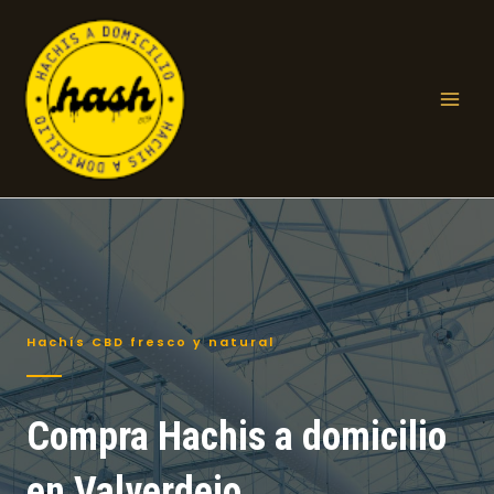
Ir
al
contenido
Mai
Men
Hachís CBD fresco y natural
Compra Hachis a domicilio
en Valverdejo