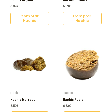
Hachis Afgano
Hachis Libanés
6.97
€
6.53
€
Comprar
Comprar
Hachis
Hachis
Hachis
Hachis
Hachis Marroquí
Hachis Rubio
5.50
€
6.53
€