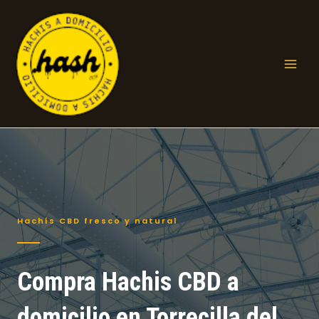
Ir
al
contenido
Mai
Men
Hachís CBD fresco y natural
Compra Hachis CBD a
domicilio en Torrecilla del