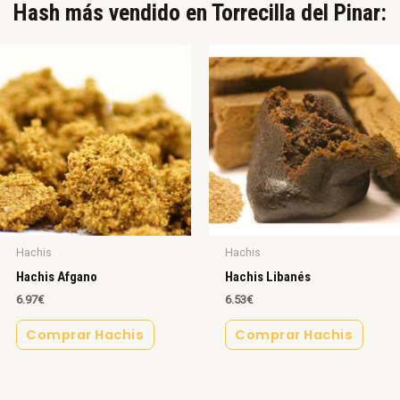
Hash más vendido en Torrecilla del Pinar:​
Hachis
Hachis
Hachis Afgano
Hachis Libanés
6.97
€
6.53
€
Comprar Hachis
Comprar Hachis