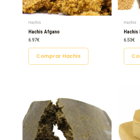
Hachis
Hachis
Hachis Afgano
Hachis 
6.97
€
6.53
€
Comprar Hachis
Co