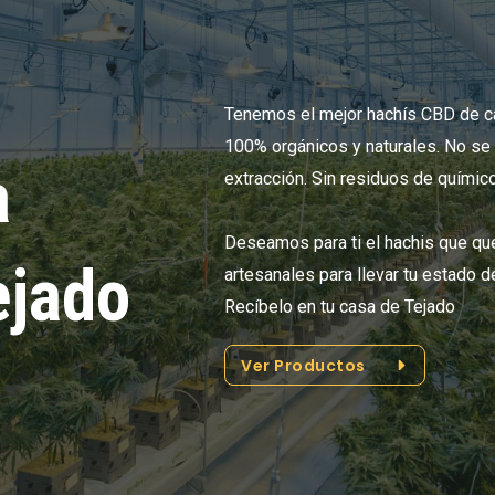
Tenemos el mejor hachís CBD de c
100% orgánicos y naturales. No se 
a
extracción. Sin residuos de químic
Deseamos para ti el hachis que que
ejado
artesanales para llevar tu estado d
Recíbelo en tu casa de Tejado
Ver Productos