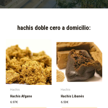
hachis doble cero a domicilio:​
Hachis
Hachis
Hachis Afgano
Hachis Libanés
6.97
€
6.53
€