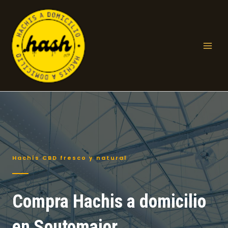
Ir
al
contenido
Mai
Men
Hachís CBD fresco y natural
Compra Hachis a domicilio
en Soutomaior