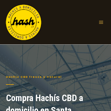
Ir
al
contenido
Mai
Men
Hachís CBD fresco y natural
Compra Hachís CBD a
domicilio en Santa