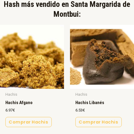
Hash más vendido en Santa Margarida de
Montbui:​
Hachis
Hachis
Hachis Afgano
Hachis Libanés
6.97
€
6.53
€
Comprar Hachis
Comprar Hachis