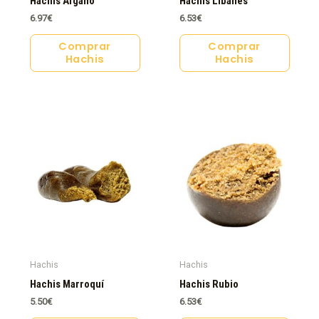
Hachis Afgano
Hachis Libanés
6.97
€
6.53
€
Comprar
Comprar
Hachis
Hachis
Hachis
Hachis
Hachis Marroquí
Hachis Rubio
5.50
€
6.53
€