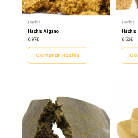
Hachis
Hachis
Hachis Afgano
Hachis 
6.97
€
6.53
€
Comprar Hachis
Co