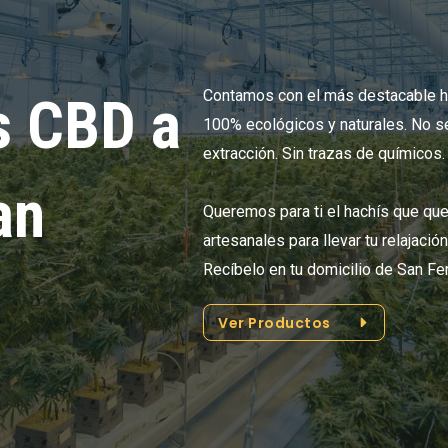
Contamos con el más destacable h
s CBD a
100% ecológicos y naturales. No se
extracción. Sin trazas de químicos.
an
Queremos para ti el hachís que que
artesanales para llevar tu relajació
Recíbelo en tu domicilio de San F
Ver Productos