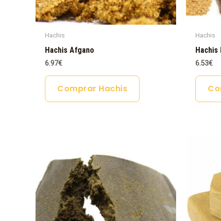
Hachis
Hachis
Hachis Afgano
Hachis 
6.97
€
6.53
€
Comprar Hachis
Co