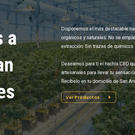
Disponemos el más destacable hac
 a
orgánicos y naturales. No se emple
extracción. Sin trazas de químicos.
an
Deseamos para ti el hachís CBD qu
artesanales para llevar tu sensació
Recíbelo en tu domicilio de San A
es
Ver Productos