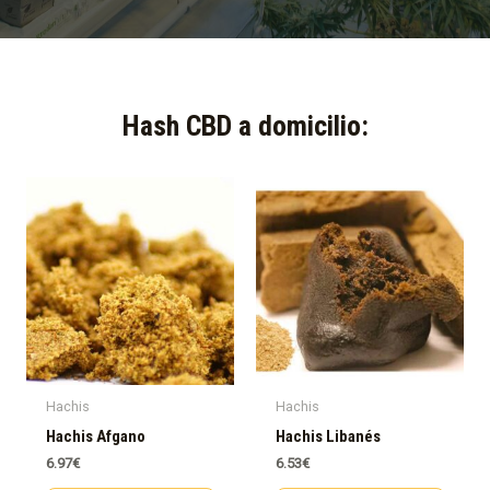
Hash CBD a domicilio:​
Hachis
Hachis
Hachis Afgano
Hachis Libanés
6.97
€
6.53
€