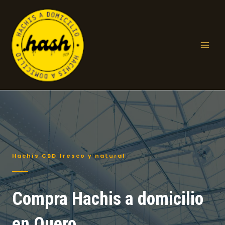
Ir
al
contenido
Mai
Men
Hachís CBD fresco y natural
Compra Hachis a domicilio
en Quero