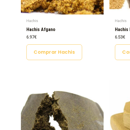
Hachis
Hachis
Hachis Afgano
Hachis 
6.97
€
6.53
€
Comprar Hachis
Co