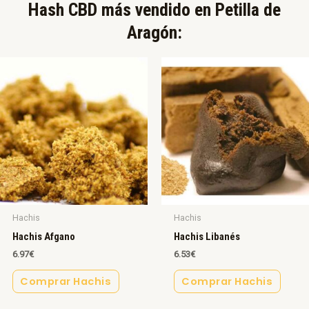
Hash CBD más vendido en Petilla de
Aragón:​
Hachis
Hachis
Hachis Afgano
Hachis Libanés
6.97
€
6.53
€
Comprar Hachis
Comprar Hachis