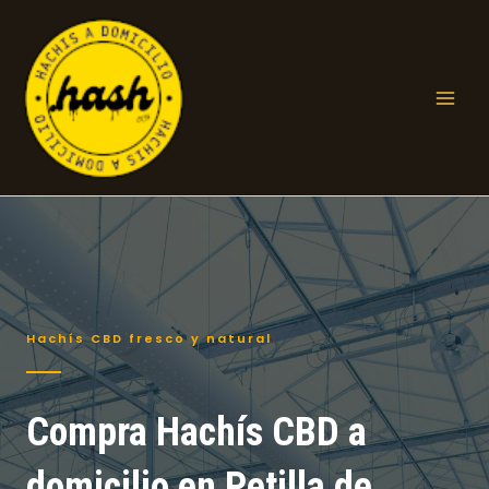
Ir
al
contenido
Mai
Men
Hachís CBD fresco y natural
Compra Hachís CBD a
domicilio en Petilla de