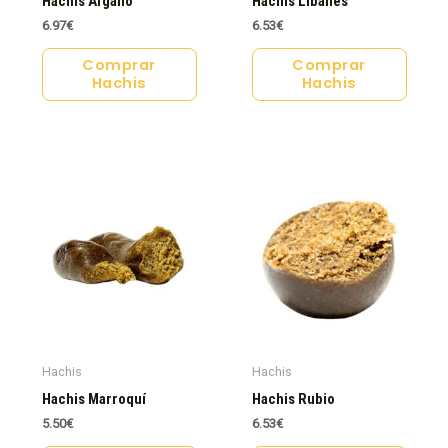
Hachis Afgano
Hachis Libanés
6.97
€
6.53
€
Comprar
Comprar
Hachis
Hachis
Hachis
Hachis
Hachis Marroquí
Hachis Rubio
5.50
€
6.53
€