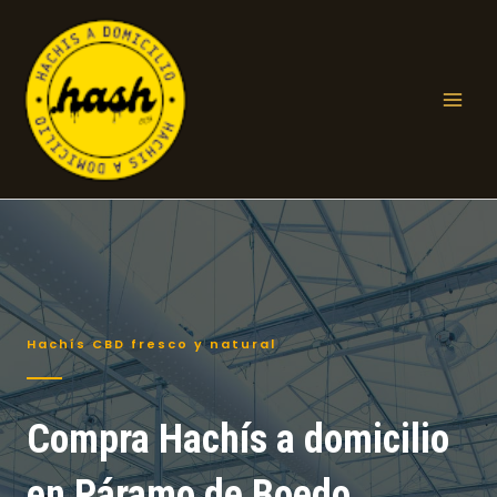
Ir
al
contenido
Mai
Men
Hachís CBD fresco y natural
Compra Hachís a domicilio
en Páramo de Boedo