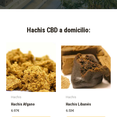
Hachis CBD a domicilio:​
Hachis
Hachis
Hachis Afgano
Hachis Libanés
6.97
€
6.53
€