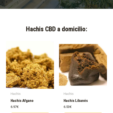
Hachis CBD a domicilio:​
Hachis
Hachis
Hachis Afgano
Hachis Libanés
6.97
€
6.53
€