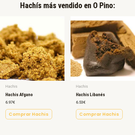
Hachís más vendido en O Pino:​
Hachis
Hachis
Hachis Afgano
Hachis Libanés
6.97
€
6.53
€
Comprar Hachis
Comprar Hachis