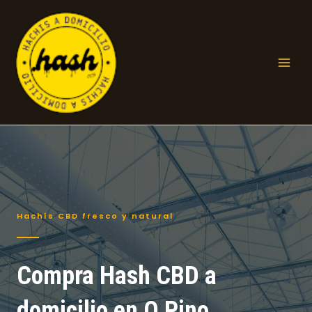
Ir
al
contenido
Mai
Men
Hachís CBD fresco y natural
Compra Hash CBD a
domicilio en O Pino