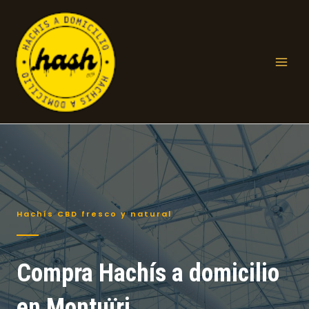
Ir
al
contenido
Mai
Men
Hachís CBD fresco y natural
Compra Hachís a domicilio
en Montuïri