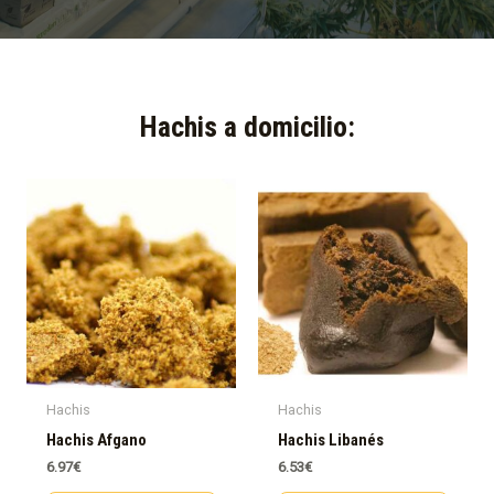
Hachis a domicilio:​
Hachis
Hachis
Hachis Afgano
Hachis Libanés
6.97
€
6.53
€