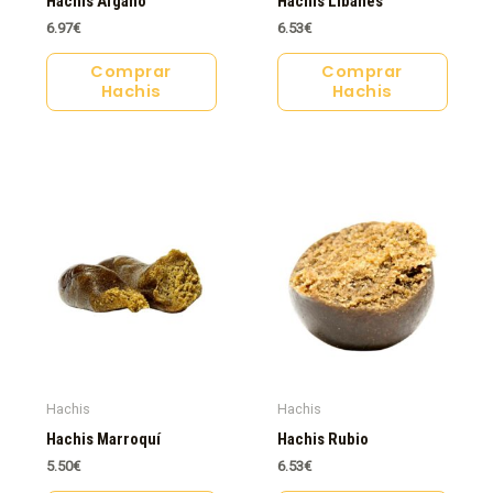
Hachis Afgano
Hachis Libanés
6.97
€
6.53
€
Comprar
Comprar
Hachis
Hachis
Hachis
Hachis
Hachis Marroquí
Hachis Rubio
5.50
€
6.53
€