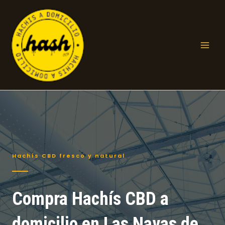
Ir
al
contenido
Mai
Men
Hachís CBD fresco y natural
Compra Hachís CBD a
domicilio en Las Navas de