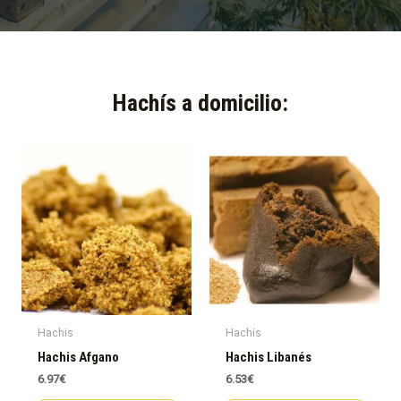
Hachís a domicilio:​
Hachis
Hachis
Hachis Afgano
Hachis Libanés
6.97
€
6.53
€