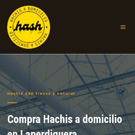
Ir
al
contenido
Mai
Men
Hachís CBD fresco y natural
Compra Hachis a domicilio
en Laperdiguera