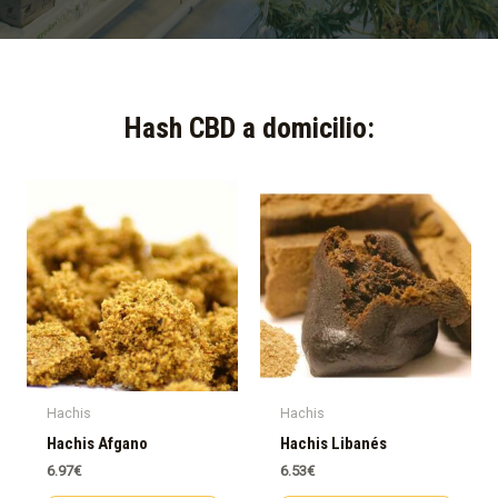
Hash CBD a domicilio:​
Hachis
Hachis
Hachis Afgano
Hachis Libanés
6.97
€
6.53
€