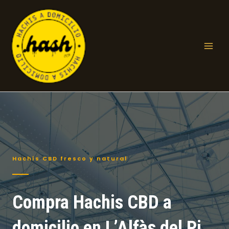
Ir
al
contenido
Mai
Men
Hachís CBD fresco y natural
Compra Hachis CBD a
domicilio en L’Alfàs del Pi