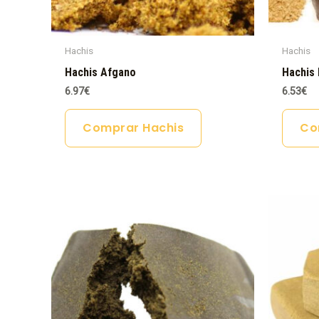
Hachis
Hachis
Hachis Afgano
Hachis 
6.97
€
6.53
€
Comprar Hachis
Co