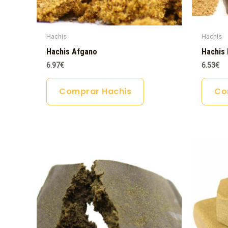
Hachis
Hachis
Hachis Afgano
Hachis 
6.97
€
6.53
€
Comprar Hachis
Co