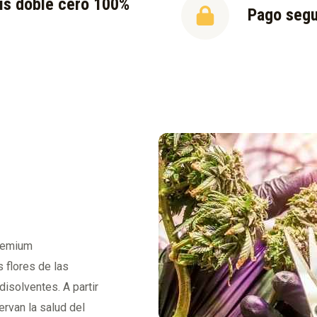
is doble cero 100%
Pago seg
l
premium
 flores de las
disolventes. A partir
rvan la salud del