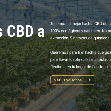
Tenemos el mejor hachís CBD de ca
s CBD a
100% ecológicos y naturales. No s
extracción. Sin trazas de químicos.
Queremos para ti el hachis que go
para llevar tu relajación a un estad
Recíbelo en tu hogar de Fuertescu
Ver Productos