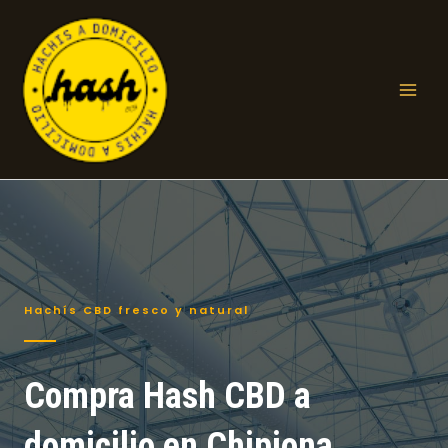
Ir
al
contenido
Mai
Men
Hachís CBD fresco y natural
Compra Hash CBD a
domicilio en Chipiona