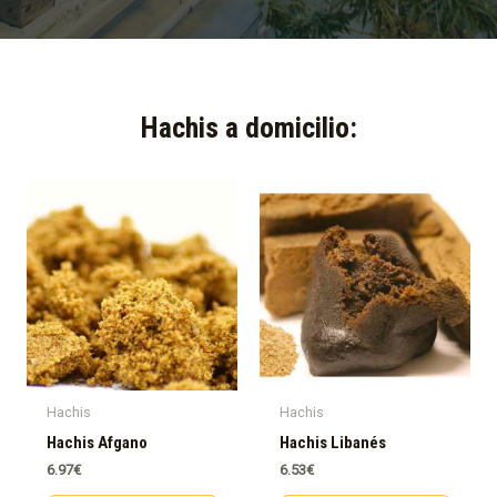
Hachis a domicilio:​
Hachis
Hachis
Hachis Afgano
Hachis Libanés
6.97
€
6.53
€