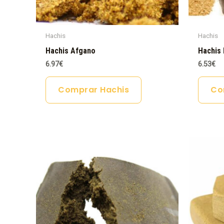
Hachis
Hachis
Hachis Afgano
Hachis 
6.97
€
6.53
€
Comprar Hachis
Co