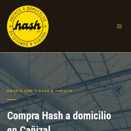
Ir
al
contenido
Mai
Men
Hachís CBD fresco y natural
Compra Hash a domicilio
en Cañizal