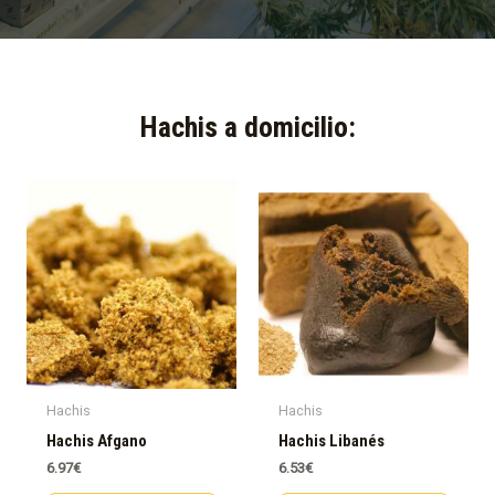
Hachis a domicilio:​
Hachis
Hachis
Hachis Afgano
Hachis Libanés
6.97
€
6.53
€