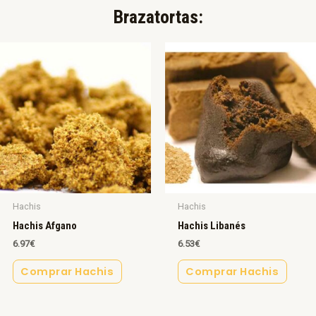
Brazatortas:​
Hachis
Hachis
Hachis Afgano
Hachis Libanés
6.97
€
6.53
€
Comprar Hachis
Comprar Hachis