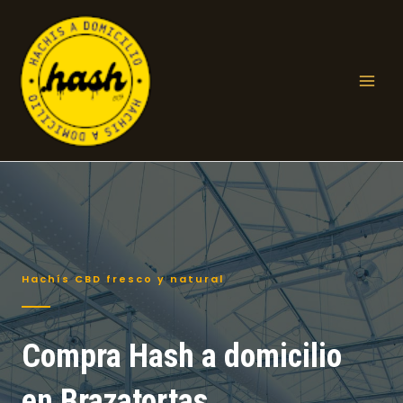
Ir
al
contenido
Mai
Men
Hachís CBD fresco y natural
Compra Hash a domicilio
en Brazatortas