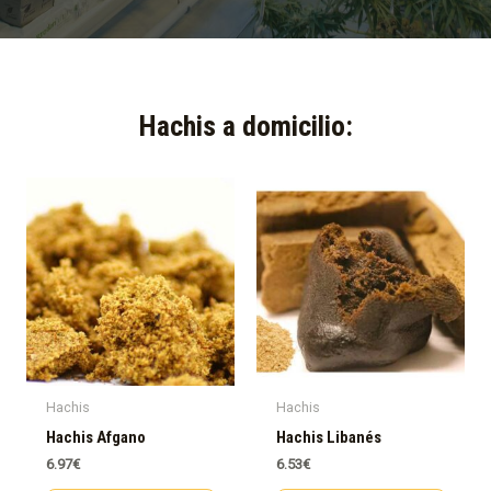
Hachis a domicilio:​
Hachis
Hachis
Hachis Afgano
Hachis Libanés
6.97
€
6.53
€