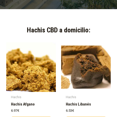
Hachis CBD a domicilio:​
Hachis
Hachis
Hachis Afgano
Hachis Libanés
6.97
€
6.53
€