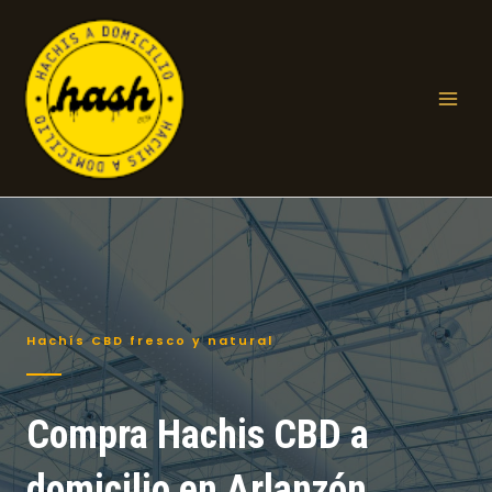
Ir
al
contenido
Mai
Men
Hachís CBD fresco y natural
Compra Hachis CBD a
domicilio en Arlanzón