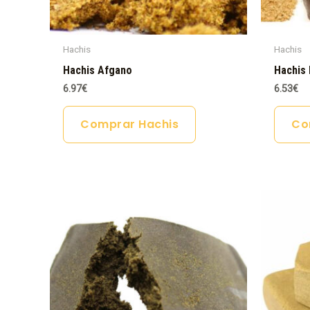
Hachis
Hachis
Hachis Afgano
Hachis 
6.97
€
6.53
€
Comprar Hachis
Co