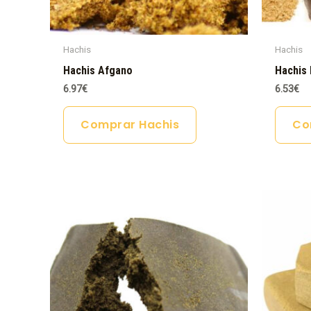
Hachis
Hachis
Hachis Afgano
Hachis 
6.97
€
6.53
€
Comprar Hachis
Co