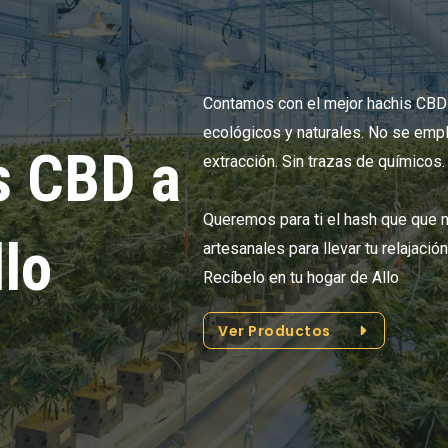
Contamos con el mejor hachis CBD
ecológicos y naturales. No se empl
s CBD a
extracción. Sin trazas de químicos.
Queremos para ti el hash que que n
llo
artesanales para llevar tu relajació
Recíbelo en tu hogar de Allo
Ver Productos