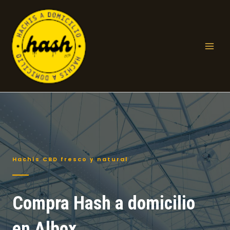
Ir
al
contenido
Mai
Men
Hachís CBD fresco y natural
Compra Hash a domicilio
en Albox