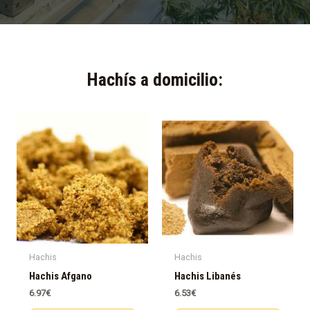
Hachís a domicilio:​
Hachis
Hachis
Hachis Afgano
Hachis Libanés
6.97
€
6.53
€