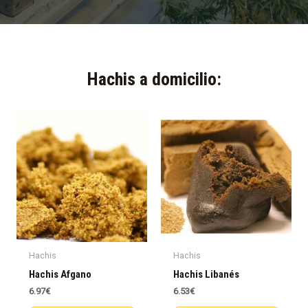
Hachis a domicilio:​
Hachis
Hachis
Hachis Afgano
Hachis Libanés
6.97
€
6.53
€