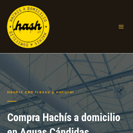
Ir
al
contenido
Mai
Men
Hachís CBD fresco y natural
Compra Hachís a domicilio
en Aguas Cándidas